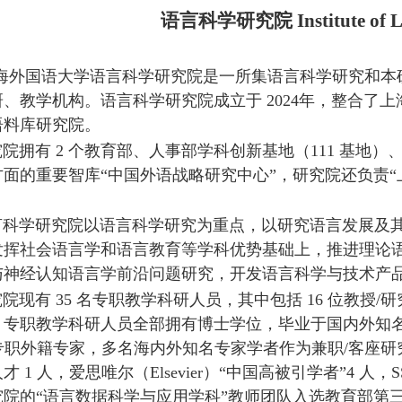
语言
科学
研究院
Institute of 
海外国语大学语言科学研究院是一所集语言科学研究和本
研、教学机构。语言科学研究院成立于
2024
年，整合了上
语料库研究院。
拥有 2 个教育部、人事部学科创新基地（111 基地）
方面的重要智库
“
中国外语战略研究中心
”
，研究
院还负责
“
学研究院以语言科学研究为重点，以研究语言发展及其
发挥社会语言学和语言教育等学科优势基础
上，推进理论
与神经认知语
言学前沿问题研究，开发语言科学与技术产
有 35 名专职教学科研人员，其中包括 16 位教授/研
。专职教学科研人员全部拥有博士学位，毕
业于国内外知
专职外籍专家，
多名海内外知名专家学者作为兼职
/
客座研
人才
1
人，爱思唯尔（
Elsevier
）
“
中国高被引学者
”4
人，
S
究院的
“
语言数据科学与应用学科
”
教
师团队入选教育部第