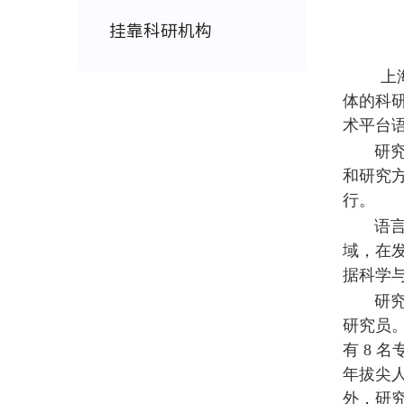
挂靠科研机构
上
体的科
术平台
研究院
和研究
行。
语言科
域，
在
据科学
研究院现
研究员
有
8
名
年拔尖
外，研