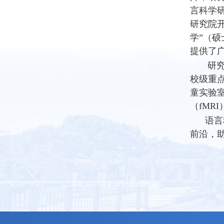
言科学研
研究院开
学”
（硕
提供了
研究院
校级重
童实验
（
fMRI
语言科
前沿，