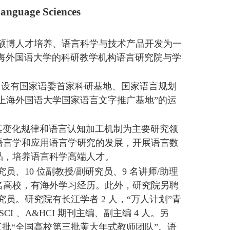
Language Sciences
硕博人才培养、
语言科学与技术产品开发为一
海外国语大学的科研教学机构语言研究院与学
、设有国家语委首家
科研基地、国家语言规划
上海外国语大学国家语言文字推广基地
”
的运
变化规律和语
言认知加工机制为主要研究领
语言学和应用语言学研究的发展，开展语言数
品，培养语言科学高端人才。
究员、10 位副教
授
/
副研究员、
9
名讲师
/
助理
名高校，有海外学习经历。此外，研究院另聘
究员。研究院有长江学者
2
人，
“
万人
计划
”
青
SCI
、
A&HCI
期刊主编、副主编
4
人。另
三批
“
全国高校第三批黄大年式教师团队”。
语