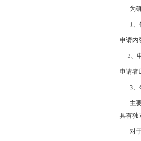
为
1
申请内
2、申
申请者
3
主
具有独
对