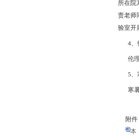
所在院
责老师
验室开
4
伦
5
寒
附件
本