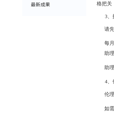
格把关
最新成果
3
请
每
助
助
4
伦
如