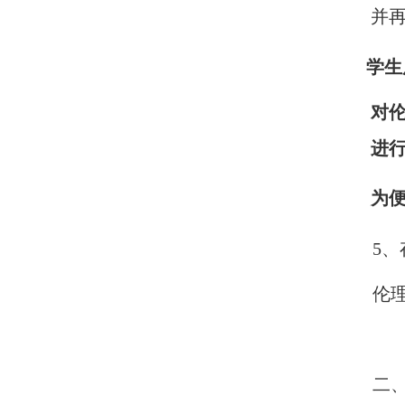
并
学生
对伦
进
为
5
伦
二